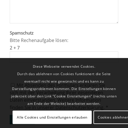
Spamschutz
Bitte Rechenaufgabe lösen:
2 + 7
Diese Webseite verwendet Cookies.
Durch das ablehnen von Cookies funktionert die Seite
eventuell nicht wie gewünscht und es kann zu
Mit Absenden des Formulars erklären Sie
Darstellungsproblemen kommen. Die Einstellungen können
sich mit der Verarbeitung Ihrer gesendeten
jederzeit über den Link "Cookie Einstellungen" (rechts unten
Daten einverstanden. Weitere Information
am Ende der Website) bearbeitet werden.
finden Sie in unserer Datenschutzerklärung. *
Alle Cookies und Einstellungen erlauben
Cookies ablehne